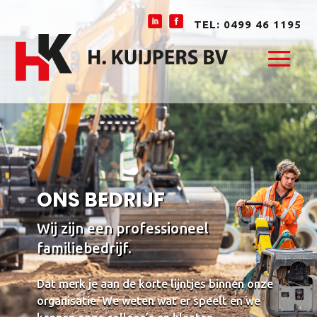
TEL: 0499 46 1195
ONS BEDRIJF
Wij zijn een professioneel
familiebedrijf.
Dat merk je aan de korte lijntjes binnen onze
organisatie. We weten wat er speelt en we